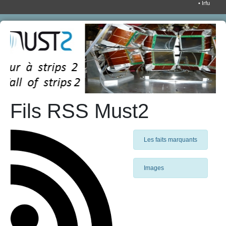
• Irfu
Fils RSS Must2
Les faits marquants
Images