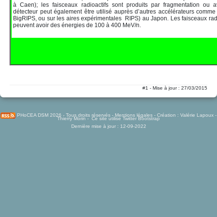
à Caen); les faisceaux radioactifs sont produits par fragmentation ou a
détecteur peut également être utilisé auprès d’autres accélérateurs comme 
BigRIPS, ou sur les aires expérimentales RIPS) au Japon. Les faisceaux rad
peuvent avoir des énergies de 100 à 400 MeV/n.
#1 - Mise à jour : 27/03/2015
PHoCEA DSM
2026 - Tous droits réservés -
Mentions légales
- Création :
Valérie Lapoux
-
Thierry Morin
- Ce site utilise
Twitter Bootstrap
Dernière mise à jour : 12-09-2022