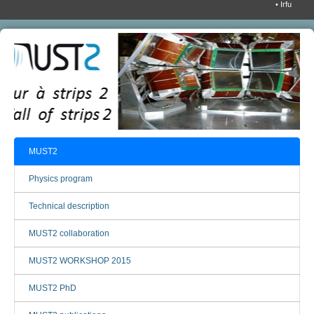
• Irfu
MUST2
Physics program
Technical description
MUST2 collaboration
MUST2 WORKSHOP 2015
MUST2 PhD