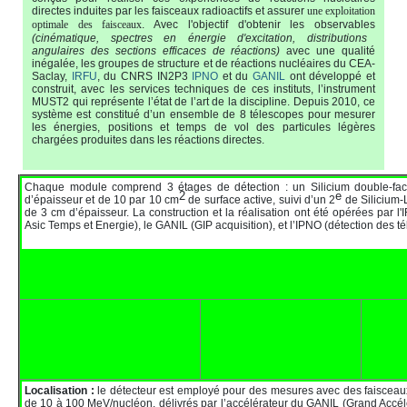
directes induites par les faisceaux radioactifs et assurer
une exploitation
optimale des faisceaux
. Avec l'objectif d'obtenir les observables
(cinématique, spectres en énergie d'excitation, distributions
angulaires des sections efficaces de réactions)
avec une qualité
inégalée, les groupes de structure et de réactions nucléaires du CEA-
Saclay,
IRFU
, du CNRS IN2P3
IPNO
et du
GANIL
ont développé et
construit, avec les services techniques de ces instituts, l’instrument
MUST2 qui représente l’état de l’art de la discipline. Depuis 2010, ce
système est constitué d’un ensemble de 8 télescopes pour mesurer
les énergies, positions et temps de vol des particules légères
chargées produites dans les réactions directes.
Chaque module comprend 3 étages de détection :
un Silicium double-f
2
e
d’épaisseur et de 10 par 10 cm
de surface active, suivi d’un 2
de Silicium-
de 3 cm d’épaisseur. La construction et la réalisation ont été opérées par l
Asic Temps et Energie), le GANIL (GIP acquisition), et l’IPNO (détection des 
Localisation :
le détecteur est employé pour des mesures avec des faisceau
de 10 à 100 MeV/nucléon, délivrés par l’accélérateur du GANIL (Grand Accél